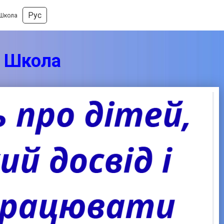
Рус
 Школа
а Школа