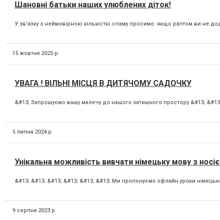
Шановні батьки наших улюблених діток!
У зв’язку з неймовірною кількістю спаму просимо: якщо раптом ви не дод
15 жовтня 2025 р.
УВАГА ! ВІЛЬНІ МІСЦЯ В ДИТЯЧОМУ САДОЧКУ
&#13; Запрошуємо вашу малечу до нашого затишного простору &#13; &#13; У
5 липня 2024 р.
Унікальна можливість вивчати німецьку мову з носі
&#13; &#13; &#13; &#13; &#13; &#13; Ми пропонуємо офлайн уроки німецько
9 серпня 2023 р.