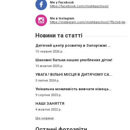
Ми у Facebook
https://facebook.com/mishkaschool/
Ми в Instagram
https://instagram.com/mishkaschool/?fbclid=IwAR0LfAmb6cjSBiZ64SSqydffYw3G3DQH9wO9NSx6gpV7b21Oa9iGxY7b3ic
Новини та статті
Дитячий центр розвитку в Запоріжжі чекає на малюків
15 червня 2026 р.
Шановні батьки наших улюблених діток!
15 жовтня 2025 р.
УВАГА ! ВІЛЬНІ МІСЦЯ В ДИТЯЧОМУ САДОЧКУ
5 липня 2024 р.
Унікальна можливість вивчати німецьку мову з носієм мови
9 серпня 2023 р.
НАШІ ЗАНЯТТЯ
4 жовтня 2022 р.
Ще новини
Останні фотозвіти