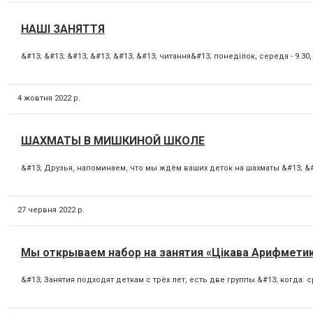
НАШІ ЗАНЯТТЯ
&#13; &#13; &#13; &#13; &#13; &#13; читання&#13; понеділок, середа - 9.30, 
4 жовтня 2022 р.
ШАХМАТЫ В МИШКИНОЙ ШКОЛЕ
&#13; Друзья, напоминаем, что мы ждём ваших деток на шахматы &#13; &#13;
27 червня 2022 р.
Мы открываем набор на занятия «Цікава Арифмети
&#13; Занятия подходят деткам с трёх лет, есть две группы.&#13; когда: сре