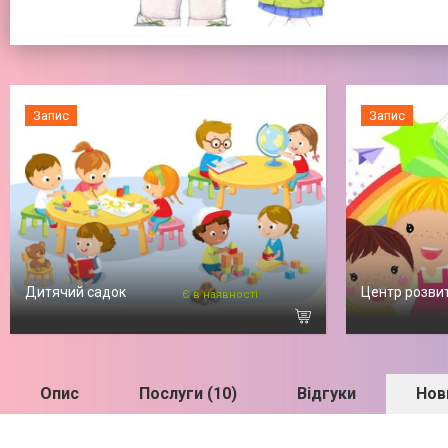
Запис
Запис
Дитячий садок
Центр розви
Є в наявності
Опис
Послуги (10)
Відгуки
Нови