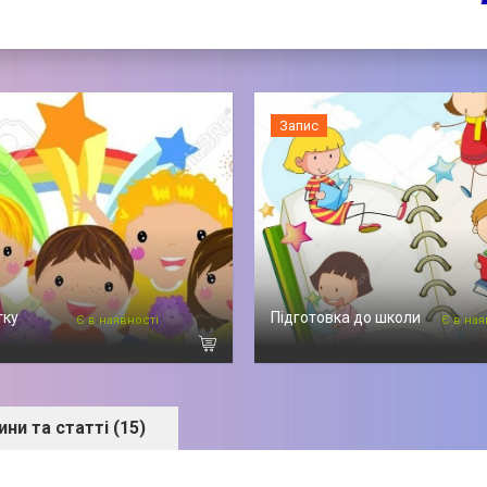
Запис
тку
Підготовка до школи
Є в наявності
Є в ная
ни та статті (15)