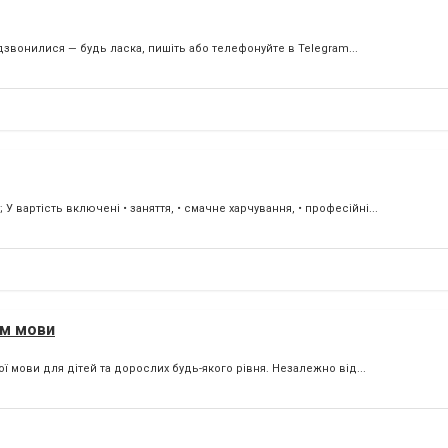
звонилися — будь ласка, пишіть або телефонуйте в Telegram...
 вартість включені • заняття, • смачне харчування, • професійні...
єм мови
ї мови для дітей та дорослих будь-якого рівня. Незалежно від...