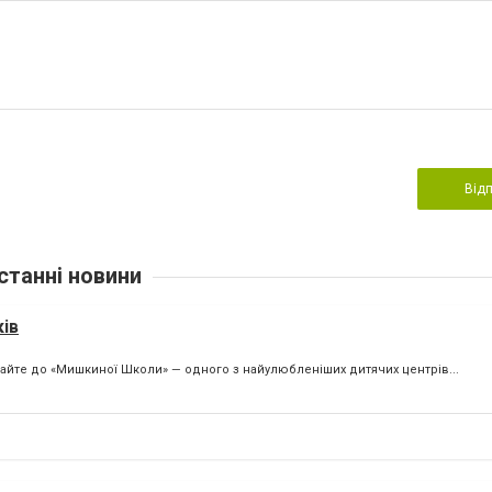
Від
станні новини
ів
тайте до «Мишкиної Школи» — одного з найулюбленіших дитячих центрів...