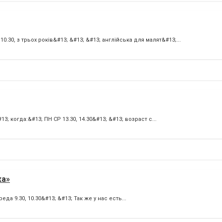
10.30, з трьох років&#13; &#13; &#13; англійська для малят&#13;...
 когда:&#13; ПН СР 13.30, 14.30&#13; &#13; возраст с...
ка»
да 9.30, 10.30&#13; &#13; Так же у нас есть...