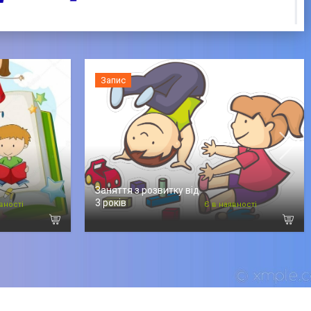
Запис
Заняття з розвитку від
3 років
вності
Є в наявності