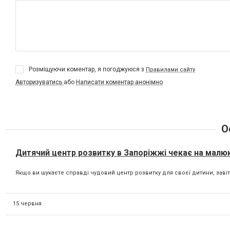
Розміщуючи коментар, я погоджуюся з
Правилами сайту
Авторизуватись
або
Написати коментар анонімно
О
Дитячий центр розвитку в Запоріжжі чекає на малюк
Якщо ви шукаєте справді чудовий центр розвитку для своєї дитини, заві
15 червня