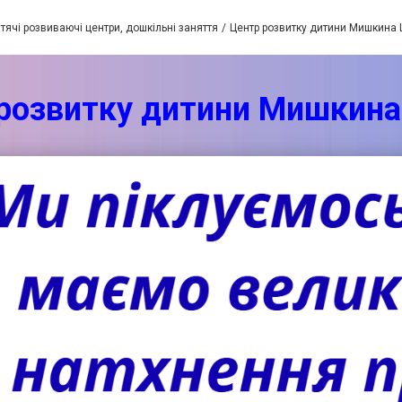
тячі розвиваючі центри, дошкільні заняття
Центр розвитку дитини Мишкина
розвитку дитини Мишкин