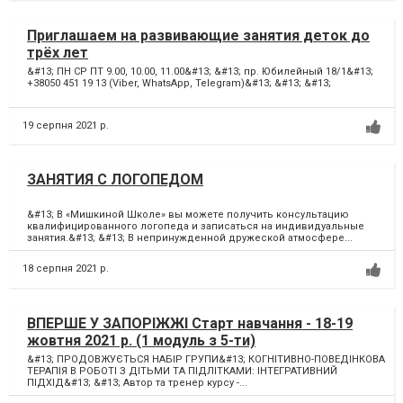
Приглашаем на развивающие занятия деток до
трёх лет
&#13; ПН СР ПТ 9.00, 10.00, 11.00&#13; &#13; пр. Юбилейный 18/1&#13;
+38050 451 19 13 (Viber, WhatsApp, Telegram)&#13; &#13; &#13;
19 серпня 2021 р.
ЗАНЯТИЯ С ЛОГОПЕДОМ
&#13; В «Мишкиной Школе» вы можете получить консультацию
квалифицированного логопеда и записаться на индивидуальные
занятия.&#13; &#13; В непринужденной дружеской атмосфере...
18 серпня 2021 р.
ВПЕРШЕ У ЗАПОРІЖЖІ Старт навчання - 18-19
жовтня 2021 р. (1 модуль з 5-ти)
&#13; ПРОДОВЖУЄТЬСЯ НАБІР ГРУПИ&#13; КОГНІТИВНО-ПОВЕДІНКОВА
ТЕРАПІЯ В РОБОТІ З ДІТЬМИ ТА ПІДЛІТКАМИ: ІНТЕГРАТИВНИЙ
ПІДХІД&#13; &#13; Автор та тренер курсу -...