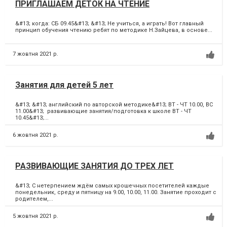
ПРИГЛАШАЕМ ДЕТОК НА ЧТЕНИЕ
&#13; когда: СБ 09.45&#13; &#13; Не учиться, а играть! Вот главный
принцип обучения чтению ребят по методике Н.Зайцева, в основе...
7 жовтня 2021 р.
Занятия для детей 5 лет
&#13; &#13; английский по авторской методике&#13; ВТ - ЧТ 10.00, ВС
11.00&#13; развивающие занятия/подготовка к школе ВТ - ЧТ
10.45&#13;...
6 жовтня 2021 р.
РАЗВИВАЮЩИЕ ЗАНЯТИЯ ДО ТРЕХ ЛЕТ
&#13; С нетерпением ждём самых крошечных посетителей каждые
понедельник, среду и пятницу на 9.00, 10.00, 11.00. Занятие проходит с
родителем,...
5 жовтня 2021 р.