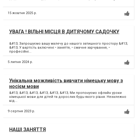
15 жовтня 2025 р.
УВАГА ! ВІЛЬНІ МІСЦЯ В ДИТЯЧОМУ САДОЧКУ
&#13; Запрошуємо вашу малечу до нашого затишного простору &#13;
&#13; У вартість включені • заняття, • смачне харчування, •
професійні...
5 липня 2024 р.
Унікальна можливість вивчати німецьку мову з
носієм мови
&#13; &#13; &#13; &#13; &#13; &#13; Ми пропонуємо офлайн уроки
німецької мови для дітей та дорослих будь-якого рівня. Незалежно
від...
9 серпня 2023 р.
НАШІ ЗАНЯТТЯ