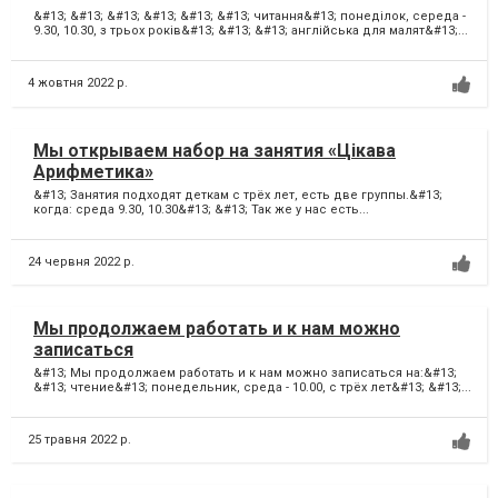
&#13; &#13; &#13; &#13; &#13; &#13; читання&#13; понеділок, середа -
9.30, 10.30, з трьох років&#13; &#13; &#13; англійська для малят&#13;...
4 жовтня 2022 р.
Мы открываем набор на занятия «Цікава
Арифметика»
&#13; Занятия подходят деткам с трёх лет, есть две группы.&#13;
когда: среда 9.30, 10.30&#13; &#13; Так же у нас есть...
24 червня 2022 р.
Мы продолжаем работать и к нам можно
записаться
&#13; Мы продолжаем работать и к нам можно записаться на:&#13;
&#13; чтение&#13; понедельник, среда - 10.00, с трёх лет&#13; &#13;...
25 травня 2022 р.