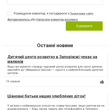
Розміщуючи коментар, я погоджуюся з
Правилами сайту
Авторизуватись
або
Написати коментар анонімно
Відправити
Останні новини
Дитячий центр розвитку в Запоріжжі чекає на
малюків
Якщо ви шукаєте справді чудовий центр розвитку для своєї дитини,
завітайте до «Мишкиної Школи» — одного з найулюбленіших дитячих
центрів...
15 червня
Шановні батьки наших улюблених діток!
У зв’язку з неймовірною кількістю спаму просимо: якщо раптом ви не
додзвонилися — будь ласка, пишіть або телефонуйте в Telegram...