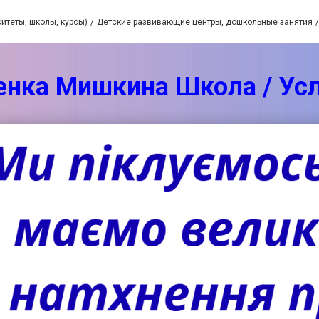
итеты, школы, курсы)
Детские развивающие центры, дошкольные занятия
енка Мишкина Школа / Усл