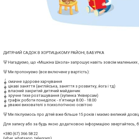
ДИТЯЧИЙ САДОК В ХОРТИЦЬКОМУ РАЙОНІ, БАБУРКА
🐻 Нагадуємо, що «Мішкіна Школа» запрошує навіть зовсім маленьких д
🐻 Ми пропонуємо (все включене у вартість):
🪀 смачне здорове харчування
🪀 цікаві заняття (англійська, заняття з розвитку, йога і тд)
🪀 власний закритий дитячий майданчик
🪀 зручне тихе розташування (зупинка Універсам)
🪀 графік роботи понеділок - пʼятниця 8.00 - 18.00
🪀 уважні вихователі з психологічною освітою
🐻 Ми піклуємось про дітей вже більше 15 років і маємо великий досві
Для запису або за будь якою додатковою інформацією звертайтесь, бу
+380 (67) 366 58 22
(viber, whatsapp, telegram)