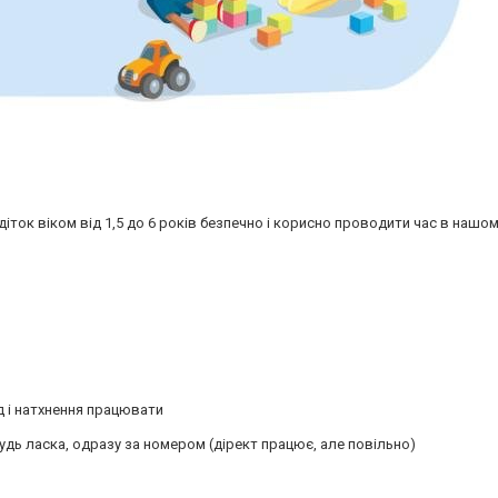
іток віком від 1,5 до 6 років безпечно і корисно проводити час в нашо
д і натхнення працювати
дь ласка, одразу за номером (дірект працює, але повільно)