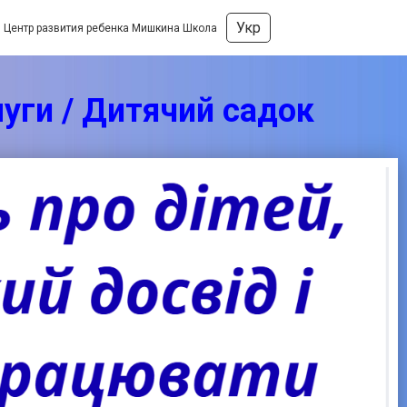
Укр
Центр развития ребенка Мишкина Школа
уги / Дитячий садок